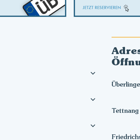
ÜB
JETZT RESERVIEREN
Adre
Öffn
Überling
Tettnang
Friedrich