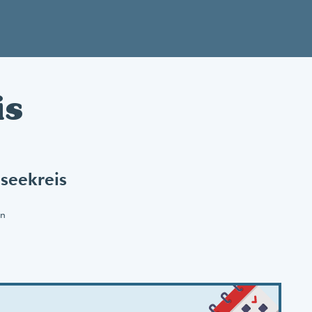
is
seekreis
en