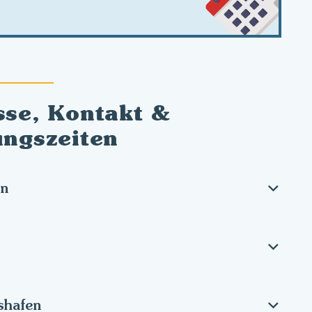
sse, Kontakt &
ungszeiten
en
shafen