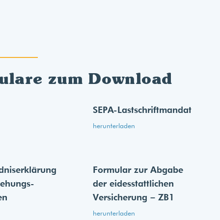
ulare zum Download
SEPA-Lastschriftmandat
herunterladen
dnis­erklärung
Formular zur Abgabe
iehungs­
der eides­stattlichen
en
Versicherung – ZB1
herunterladen