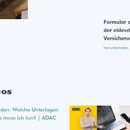
Formular 
der eides­s
Versicher
herunterladen
eos
lden: Welche Unterlagen
s muss ich tun? | ADAC