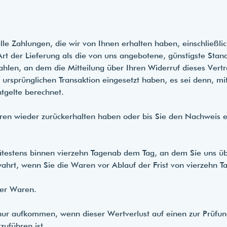
le Zahlungen, die wir von Ihnen erhalten haben, einschließli
Art der Lieferung als die von uns angebotene, günstigste Stan
hlen, an dem die Mitteilung über Ihren Widerruf dieses Vertr
 ursprünglichen Transaktion eingesetzt haben, es sei denn, mi
tgelte berechnet.
ren wieder zurückerhalten haben oder bis Sie den Nachweis 
ätestens binnen
vierzehn Tagen
ab dem Tag, an dem Sie uns übe
wahrt, wenn Sie die Waren vor Ablauf der Frist von
vierzehn T
der Waren.
ur aufkommen, wenn dieser Wertverlust auf einen zur Prüfung
uführen ist.