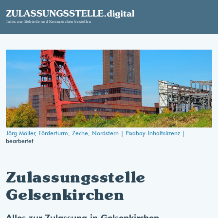
Jörg Möller, Förderturm, Zeche, Nordstern |
Pixabay-Inhaltslizenz |
bearbeitet
Zulassungsstelle
Gelsenkirchen
Alles zur Zulassung in Gelsenkirchen