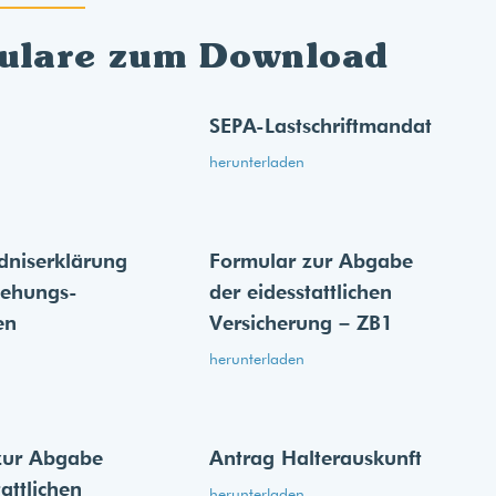
ulare zum Download
SEPA-Lastschriftmandat
herunterladen
dnis­erklärung
Formular zur Abgabe
iehungs­
der eides­stattlichen
en
Versicherung – ZB1
herunterladen
zur Abgabe
Antrag Halterauskunft
tattlichen
herunterladen