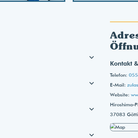
Adre
Öffn
Kontakt &
Telefon:
055
E-Mail:
zula
Website:
ww
Hiroshima-Pl
37083 Gött