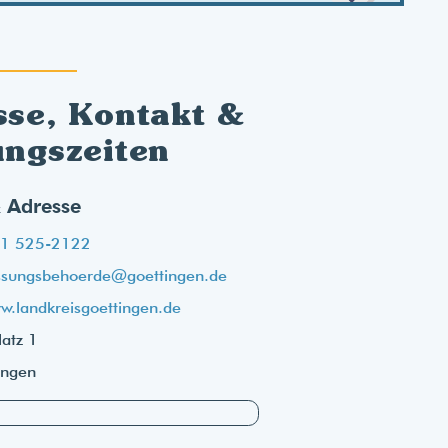
sse, Kontakt &
ungszeiten
 Adresse
1 525-2122
ssungsbehoerde@goettingen.de
w.landkreisgoettingen.de
atz 1
ingen