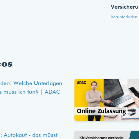
Versicher
herunterladen
eos
lden: Welche Unterlagen
s muss ich tun? | ADAC
: Autokauf - das müsst