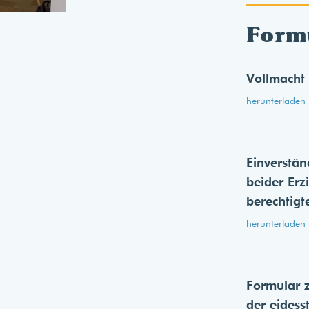
Form
Vollmacht
herunterladen
Einverstän
beider Erz
berechtigt
herunterladen
Formular 
der eides­s