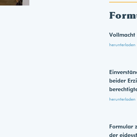
Form
Vollmacht
herunterladen
Einverstän
beider Erz
berechtigt
herunterladen
Formular 
der eides­s