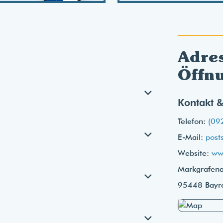
Adre
Öffn
Kontakt &
Telefon:
(09
E-Mail:
post
Website:
ww
Markgrafena
95448 Bayr