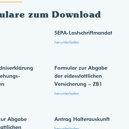
ulare zum Download
SEPA-Lastschriftmandat
herunterladen
dnis­erklärung
Formular zur Abgabe
iehungs­
der eides­stattlichen
en
Versicherung – ZB1
herunterladen
zur Abgabe
Antrag Halterauskunft
tattlichen
herunterladen