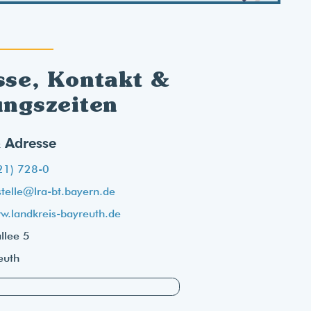
sse, Kontakt &
ungszeiten
 Adresse
21) 728-0
stelle@lra-bt.bayern.de
w.landkreis-bayreuth.de
llee 5
euth