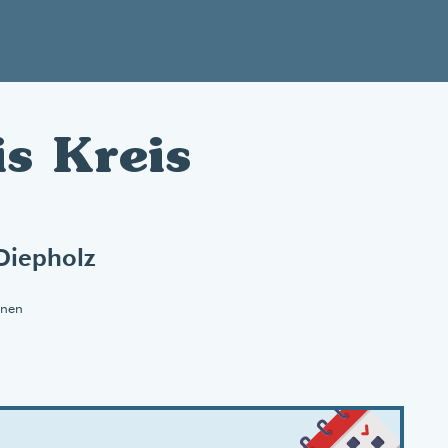
is Kreis
Diepholz
onen