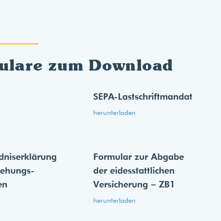
ulare zum Download
SEPA-Lastschriftmandat
herunterladen
dnis­erklärung
Formular zur Abgabe
iehungs­
der eides­stattlichen
en
Versicherung – ZB1
herunterladen