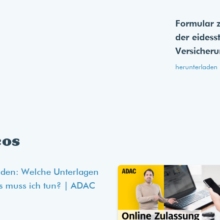
Formular 
der eides­s
Versicher
herunterladen
eos
lden: Welche Unterlagen
s muss ich tun? | ADAC