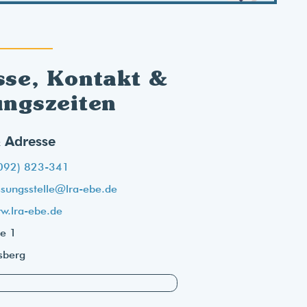
sse, Kontakt &
ungszeiten
 Adresse
092) 823-341
ssungsstelle@lra-ebe.de
w.lra-ebe.de
ße 1
sberg