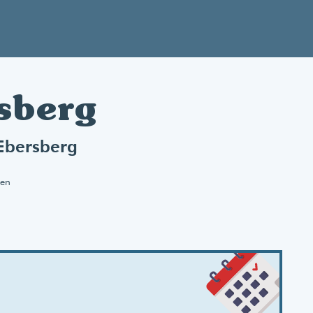
rsberg
 Ebersberg
nen