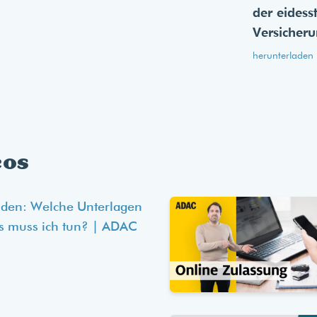
der eides­s
Versicher
herunterladen
eos
lden: Welche Unterlagen
s muss ich tun? | ADAC