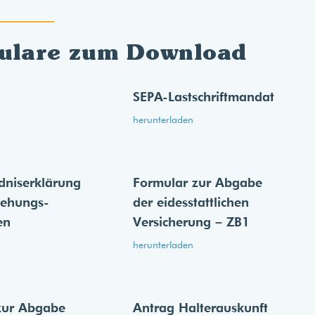
ulare zum Download
SEPA-Lastschriftmandat
herunterladen
dnis­erklärung
Formular zur Abgabe
iehungs­
der eides­stattlichen
en
Versicherung – ZB1
herunterladen
zur Abgabe
Antrag Halterauskunft