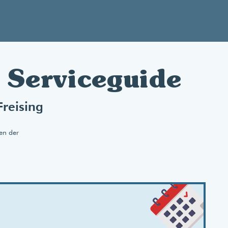
: Serviceguide
Freising
nen der