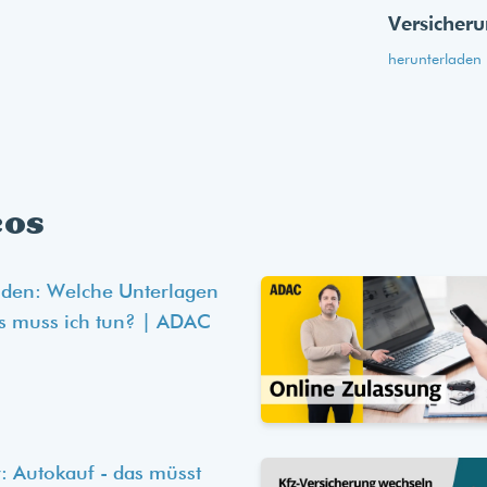
Versicher
herunterladen
eos
lden: Welche Unterlagen
s muss ich tun? | ADAC
: Autokauf - das müsst