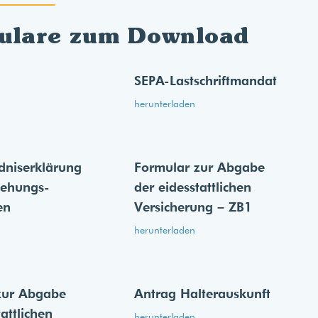
ulare zum Download
SEPA-Lastschriftmandat
herunterladen
dnis­erklärung
Formular zur Abgabe
iehungs­
der eides­stattlichen
en
Versicherung – ZB1
herunterladen
zur Abgabe
Antrag Halterauskunft
tattlichen
herunterladen