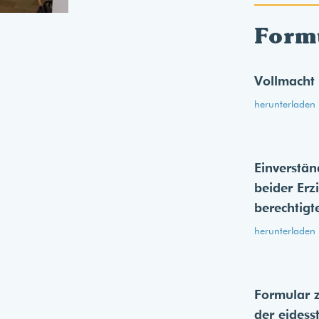
Form
Vollmacht
herunterladen
Einverstän
beider Erz
berechtigt
herunterladen
Formular 
der eides­s