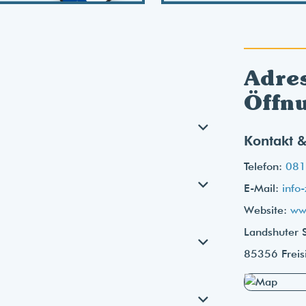
Adre
Öffn
Kontakt &
Telefon:
081
E-Mail:
info
Website:
www
Landshuter 
85356 Freis