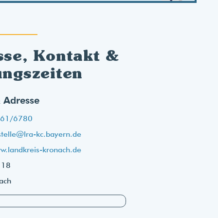
sse, Kontakt &
ungszeiten
 Adresse
61/6780
stelle@lra-kc.bayern.de
w.landkreis-kronach.de
 18
ach