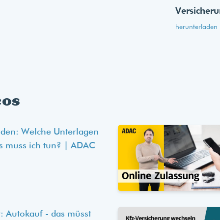
Versicher
herunterladen
eos
lden: Welche Unterlagen
s muss ich tun? | ADAC
: Autokauf - das müsst