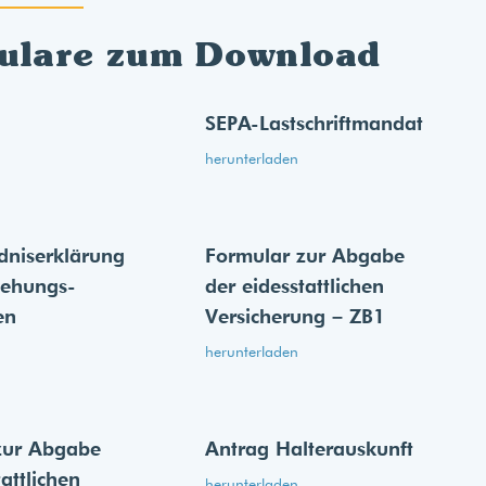
ulare zum Download
SEPA-Lastschriftmandat
herunterladen
dnis­erklärung
Formular zur Abgabe
iehungs­
der eides­stattlichen
en
Versicherung – ZB1
herunterladen
zur Abgabe
Antrag Halterauskunft
tattlichen
herunterladen