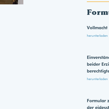
Form
Vollmacht
herunterladen
Einverstän
beider Erz
berechtigt
herunterladen
Formular 
der eides­s