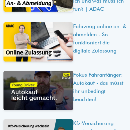
ich und was muss ich
tun? | ADAC
Fahrzeug online an- &
abmelden - So
funktioniert die
digitale Zulassung
Fokus Fahranfänger:
Autokauf - das müsst
ihr unbedingt
beachten!
Kfz-Versicherung