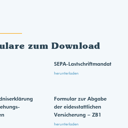
ulare zum Download
SEPA-Lastschriftmandat
herunterladen
dnis­erklärung
Formular zur Abgabe
iehungs­
der eides­stattlichen
en
Versicherung – ZB1
herunterladen