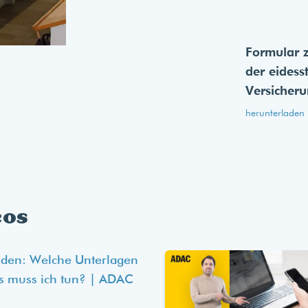
Formular 
der eides­s
Versicher
herunterladen
eos
lden: Welche Unterlagen
s muss ich tun? | ADAC