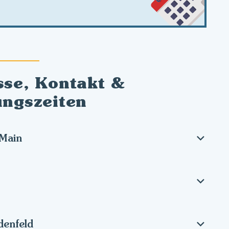
sse, Kontakt &
ungszeiten
Main
denfeld