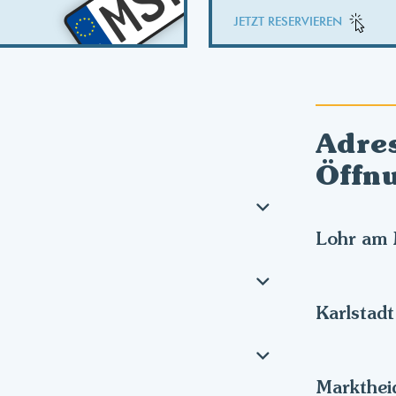
MSP
JETZT RESERVIEREN
Adre
Öffn
Lohr am 
Karlstadt
Markthei