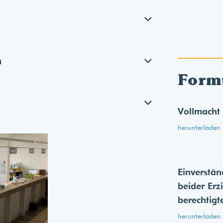
n
Form
Vollmacht
herunterladen
Einverstän
beider Erz
berechtigt
herunterladen