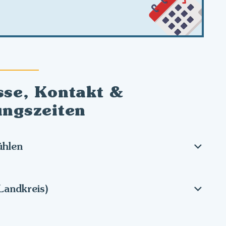
sse, Kontakt &
ungszeiten
hlen
Landkreis)