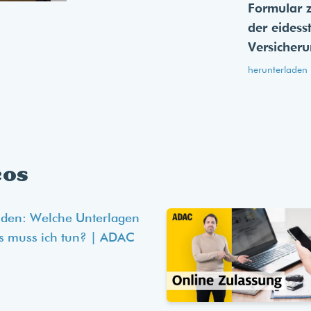
Formular 
der eides­s
Versicher
herunterladen
eos
lden: Welche Unterlagen
s muss ich tun? | ADAC