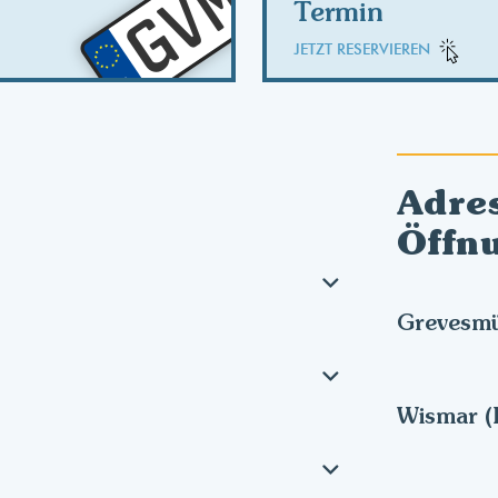
GVM
Termin
JETZT RESERVIEREN
Adre
Öffn
Grevesmü
Wismar (