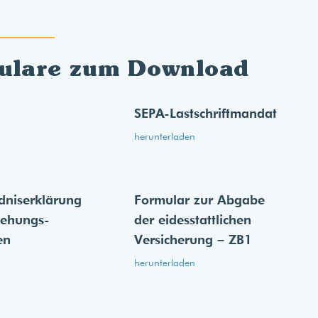
ulare zum Download
SEPA-Lastschriftmandat
herunterladen
dnis­erklärung
Formular zur Abgabe
iehungs­
der eides­stattlichen
en
Versicherung – ZB1
herunterladen