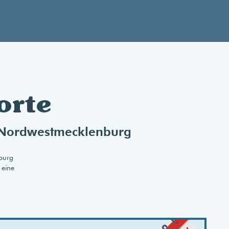
orte
s Nordwestmecklenburg
nburg
 eine