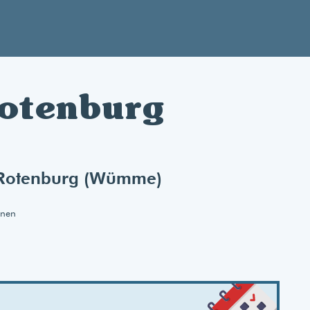
Rotenburg
s Rotenburg (Wümme)
onen