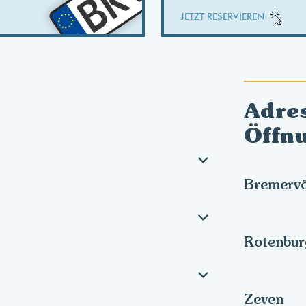
BRV
JETZT RESERVIEREN
Adre
Öffn
Bremerv
Rotenbu
Zeven