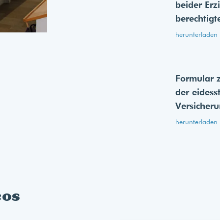
beider Erz
berechtigt
herunterladen
Formular 
der eides­s
Versicher
herunterladen
eos