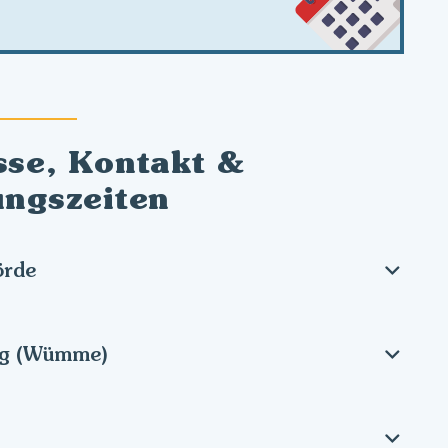
sse, Kontakt &
ungszeiten
örde
rg (Wümme)