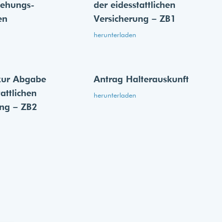
iehungs­
der eides­stattlichen
en
Versicherung – ZB1
herunterladen
zur Abgabe
Antrag Halterauskunft
tattlichen
herunterladen
ung – ZB2