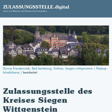
Denny Franzkowiak, Bad-berleburg, Schloss, Siegen-wittgenstein |
Pixabay-
Inhaltslizenz |
bearbeitet
Zulassungsstelle des
Kreises Siegen
Wittgenstein