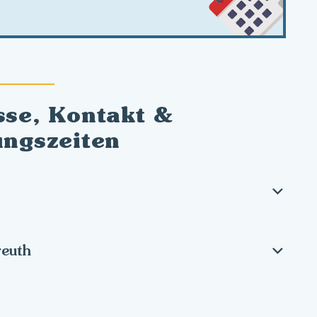
sse, Kontakt &
ungszeiten
reuth