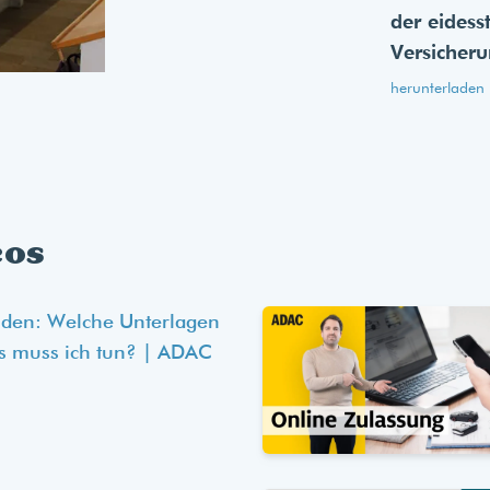
der eides­s
Versicher
herunterladen
eos
lden: Welche Unterlagen
s muss ich tun? | ADAC