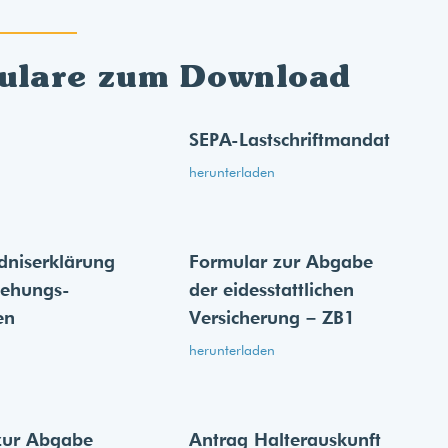
ulare zum Download
SEPA-Lastschriftmandat
herunterladen
dnis­erklärung
Formular zur Abgabe
iehungs­
der eides­stattlichen
en
Versicherung – ZB1
herunterladen
zur Abgabe
Antrag Halterauskunft