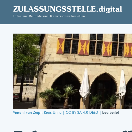
Vincent van Zeijst, Kreis Unna |
CC BY-SA 4.0 DEED |
bearbeitet