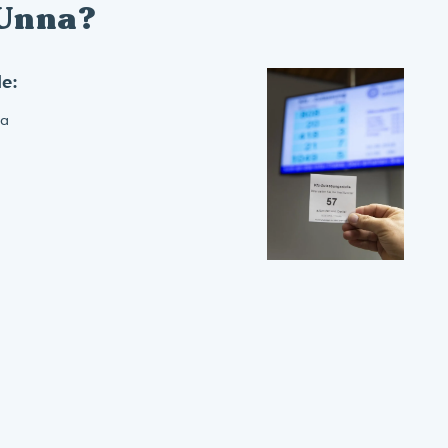
 Unna?
le:
na
g