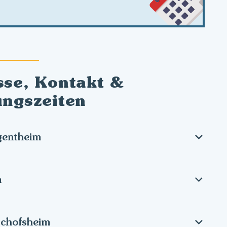
sse, Kontakt &
ungszeiten
gentheim
m
schofsheim