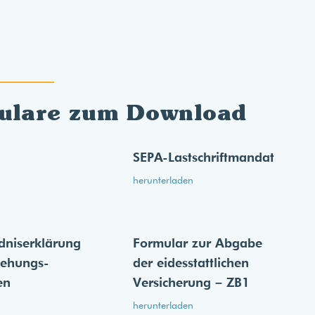
ulare zum Download
SEPA-Lastschriftmandat
herunterladen
dnis­erklärung
Formular zur Abgabe
iehungs­
der eides­stattlichen
en
Versicherung – ZB1
herunterladen