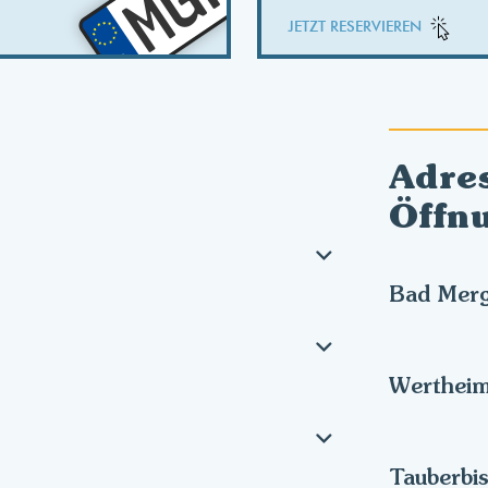
MGH
JETZT RESERVIEREN
Adre
Öffn
Bad Mer
Werthei
Tauberbi