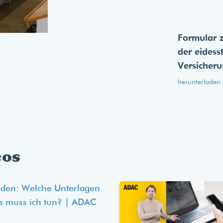
Formular 
der eides­s
Versicher
herunterladen
eos
lden: Welche Unterlagen
s muss ich tun? | ADAC