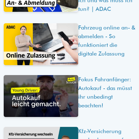
ich und was muss ich
tun? | ADAC
Fahrzeug online an- &
abmelden - So
funktioniert die
digitale Zulassung
Fokus Fahranfänger:
Autokauf - das müsst
ihr unbedingt
beachten!
Kfz-Versicherung